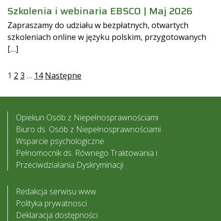
Szkolenia i webinaria EBSCO | Maj 2026
Zapraszamy do udziału w bezpłatnych, otwartych
szkoleniach online w języku polskim, przygotowanych
[…]
Stronicowanie
1
2
3
…
14
Następne
wpisów
Opiekun Osób z Niepełnosprawnościami
Biuro ds. Osób z Niepełnosprawnościami
Wsparcie psychologiczne
Pełnomocnik ds. Równego Traktowania i
Przeciwdziałania Dyskryminacji
Redakcja serwisu www
Polityka prywatnosci
Deklaracja dostępności