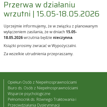
Przerwa w działaniu
wrzutni | 15.05-18.05.2026
Uprzejmie informujemy, że w związku z planowanym
wyłączeniem zasilania, że w dniach
15.05-
18.05.2026
wrzutnia będzie
nieczynna
.
Książki prosimy zwracać w Wypożyczalni.
Za wszelkie utrudnienia przepraszamy.
Opiekun Osób z Niepełnosprawnościami
Biuro ds. Osób z Niepełnosprawnościami
Wsparcie psychologiczne
Pełnomocnik ds. Równego Traktowania i
Przeciwdziałania Dyskryminacji