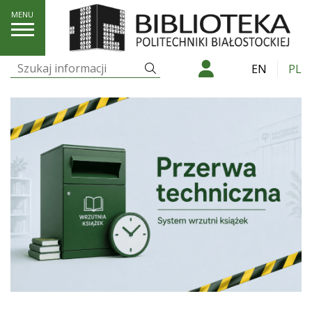
Articles by: pjastrzebski
Szukaj
EN
PL
Szukaj: