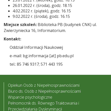
26.01.2022 r. (środa), godz. 18.15
4.02.2022 r. (piątek), godz. 16.15
9.02.2022 r. (środa), godz. 16.15
Miej­sce szko­leń:
Biblio­teka PB (budy­nek CNK) ul.
Zwie­rzy­niecka 16, Infor­ma­to­rium.
Kon­takt:
Oddział Infor­ma­cji Nau­ko­wej
e-mail: bg.infor­ma­cja [at] pb.edu.pl
tel.: 85 746 9317; 571 443 195
Opiekun Osób z Niepełnosprawnościami
Biuro ds. Osób z Niepełnosprawnościami
Wsparcie psychologiczne
Pełnomocnik ds. Równego Traktowania i
Przeciwdziałania Dyskryminacji