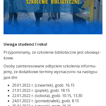
Uwaga stu­denci I roku!
Przy­po­mi­namy, że szko­le­nie biblio­teczne jest obo­wiąz­
kowe.
Osoby zain­te­re­so­wane odby­ciem szko­le­nia infor­mu­
jemy, że dodat­kowe ter­miny wyzna­czono na nastę­pu­
jące dni:
20.01.2022 r. (czwar­tek), godz. 16.15
21.01.2022 r. (pią­tek), godz. 18.15
22.01.2022 r. (sobota), godz. 10.15, 13.30
24.01.2022 r. (ponie­dzia­łek), godz. 8.15
25.01.2022 r. (wto­rek), godz. 16.15