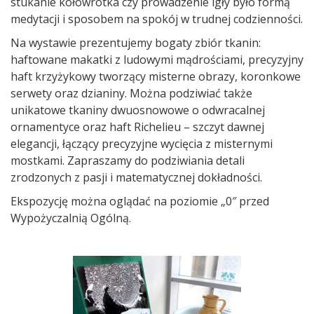
stukanie kołowrotka czy prowadzenie igły było formą
medytacji i sposobem na spokój w trudnej codzienności.
Na wystawie prezentujemy bogaty zbiór tkanin:
haftowane makatki z ludowymi mądrościami, precyzyjny
haft krzyżykowy tworzący misterne obrazy, koronkowe
serwety oraz dzianiny. Można podziwiać także
unikatowe tkaniny dwuosnowowe o odwracalnej
ornamentyce oraz haft Richelieu – szczyt dawnej
elegancji, łączący precyzyjne wycięcia z misternymi
mostkami. Zapraszamy do podziwiania detali
zrodzonych z pasji i matematycznej dokładności.
Ekspozycję można oglądać na poziomie „0″ przed
Wypożyczalnią Ogólną.