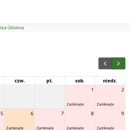
teka Główna
czw.
pt.
sob.
niedz.
1
2
Zamknięte
Zamknięte
5
6
7
8
9
Zamknięte
Zamknięte
Zamknięte
Zamknięte