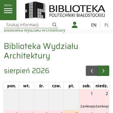
Kontakt
Godziny otwarcia
Szukaj
EN
PL
Szukaj:
Biblioteka Wydziału Architektury
Biblioteka Wydziału
Architektury
sierpień 2026
pon.
wt.
śr.
czw.
pt.
sob.
niedz.
1
2
Zamknięte
Zamknięte