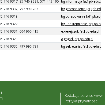
85 746 9317, 85 746 9321, 571 443 195
bg.informacja [at] pb.edu.pl
85 746 9332, 797 990 783
bg.gromadzenie [at] pb.edu.p
85 746 9319
bg.opracowanie [at] pb.edu.p
85 746 9327
bg.udostepnianie [at] pb.edu.
85 746 9331, 604 960 415
e.kierejczuk [at] pb.edu.pl
85 746 9329
a.gogiel [at] pb.edu.pl
85 746 9330, 797 990 781
bg.sekretariat [at] pb.edu.pl
i
Redakcja serwisu www
mi
Polityka prywatnosci