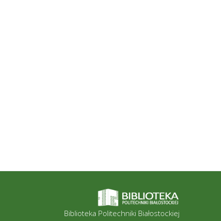
l
l
pl
Biblioteka Politechniki Białostockiej