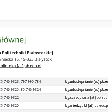
Głównej
 Politechniki Białostockiej
yniecka 16, 15-333 Białystok
iblioteka [at] pb.edu.pl
85 746 9323, 797 990 784
bg.udostepnianie [at] pb.edu.
85 746 9325, 85 746 9324
bg.udostepnianie [at] pb.edu.
85 746 9322
bg.czasopisma [at] pb.edu.pl
85 746 9320
bg.miedzybibl [at] pb.edu.pl