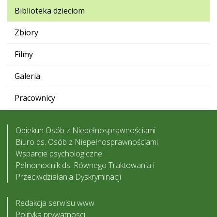
Biblioteka dzieciom
Zbiory
Filmy
Galeria
Pracownicy
Opiekun Osób z Niepełnosprawnościami
Biuro ds. Osób z Niepełnosprawnościami
Wsparcie psychologiczne
Pełnomocnik ds. Równego Traktowania i
Przeciwdziałania Dyskryminacji
Redakcja serwisu www
Polityka prywatnosci