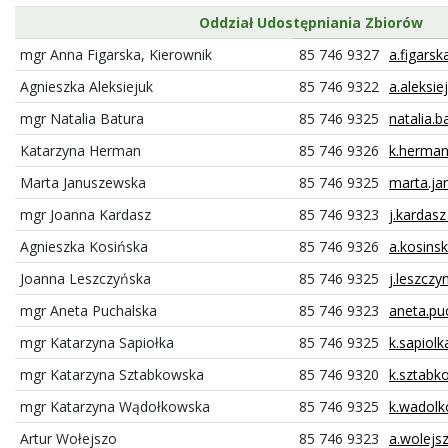
Oddział Udostępniania Zbiorów
mgr Anna Figarska, Kierownik
85 746 9327
a.figarsk
Agnieszka Aleksiejuk
85 746 9322
a.aleksie
mgr Natalia Batura
85 746 9325
natalia.b
Katarzyna Herman
85 746 9326
k.herman 
Marta Januszewska
85 746 9325
marta.ja
mgr Joanna Kardasz
85 746 9323
j.kardasz
Agnieszka Kosińska
85 746 9326
a.kosinsk
Joanna Leszczyńska
85 746 9325
j.leszczy
mgr Aneta Puchalska
85 746 9323
aneta.puc
mgr Katarzyna Sapiołka
85 746 9325
k.sapiolk
mgr Katarzyna Sztabkowska
85 746 9320
k.sztabko
mgr Katarzyna Wądołkowska
85 746 9325
k.wadolk
Artur Wołejszo
85 746 9323
a.wolejsz