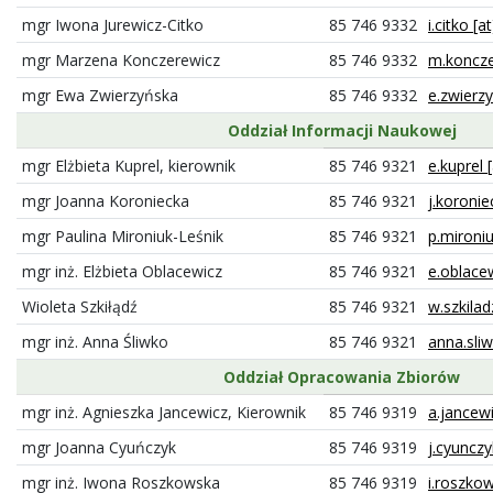
mgr Iwona Jurewicz-Citko
85 746 9332
i.citko [a
mgr Marzena Konczerewicz
85 746 9332
m.konczer
mgr Ewa Zwierzyńska
85 746 9332
e.zwierzy
Oddział Informacji Naukowej
mgr Elżbieta Kuprel, kierownik
85 746 9321
e.kuprel 
mgr Joanna Koroniecka
85 746 9321
j.koronie
mgr Paulina Mironiuk-Leśnik
85 746 9321
p.mironiu
mgr inż. Elżbieta Oblacewicz
85 746 9321
e.oblacew
Wioleta Szkiłądź
85 746 9321
w.szkilad
mgr inż. Anna Śliwko
85 746 9321
anna.sliw
Oddział Opracowania Zbiorów
mgr inż. Agnieszka Jancewicz, Kierownik
85 746 9319
a.jancewi
mgr Joanna Cyuńczyk
85 746 9319
j.cyunczy
mgr inż. Iwona Roszkowska
85 746 9319
i.roszkow