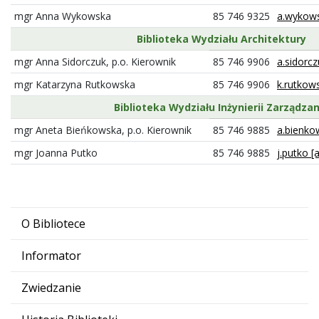
mgr Anna Wykowska
85 746 9325
a.wykows
Biblioteka Wydziału Architektury
mgr Anna Sidorczuk, p.o. Kierownik
85 746 9906
a.sidorcz
mgr Katarzyna Rutkowska
85 746 9906
k.rutkows
Biblioteka Wydziału Inżynierii Zarządzan
mgr Aneta Bieńkowska, p.o. Kierownik
85 746 9885
a.bienkow
mgr Joanna Putko
85 746 9885
j.putko [
O Bibliotece
Informator
Zwiedzanie