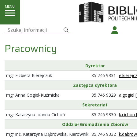
O nas
Pracownicy
Szukaj
Szukaj:
Pracownicy
Dyrektor
mgr Elżbieta Kierejczuk
85 746 9331
e.kierejc
Zastępca dyrektora
mgr Anna Gogiel-Kuźmicka
85 746 9329
a.gogiel 
Sekretariat
mgr Katarzyna Joanna Cichoń
85 746 9330
k.cichon 
Oddział Gromadzenia Zbiorów
mgr inż. Katarzyna Dąbrowska, Kierownik
85 746 9332
k.dabrows