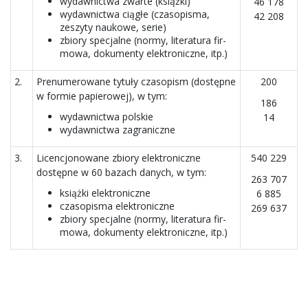
wydaw­nic­twa zwarte (książki)
46 178
wydaw­nic­twa cią­głe (cza­so­pi­sma,
42 208
zeszyty naukowe, serie)
zbiory spe­cjalne (normy, lite­ra­tura fir­
mowa, doku­menty elek­tro­niczne, itp.)
2.
Prenumerowane tytuły czasopism (dostępne
200
w formie papierowej), w tym:
186
wydaw­nic­twa polskie
14
wydaw­nic­twa zagra­niczne
3.
Licen­cjo­no­wane zbiory elek­tro­niczne
540 229
dostępne w 60 bazach danych, w tym:
263 707
książki elek­tro­niczne
6 885
cza­so­pi­sma elek­tro­niczne
269 637
zbiory spe­cjalne (normy, lite­ra­tura fir­
mowa, doku­menty elek­tro­niczne, itp.)