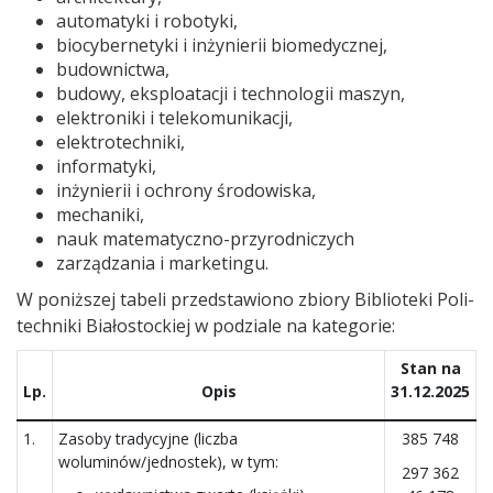
auto­ma­tyki i robo­tyki,
bio­cy­ber­ne­tyki i inży­nie­rii bio­me­dycz­nej,
budow­nic­twa,
budowy, eks­plo­ata­cji i tech­no­lo­gii maszyn,
elek­tro­niki i tele­ko­mu­ni­ka­cji,
elek­tro­tech­niki,
infor­ma­tyki,
inży­nie­rii i ochrony śro­do­wi­ska,
mecha­niki,
nauk mate­ma­tyczno-przy­rod­ni­czych
zarzą­dza­nia i mar­ke­tingu.
W poniższej tabeli przedstawiono zbiory Biblio­teki Poli­
tech­niki Bia­ło­stoc­kiej w podziale na kate­go­rie:
Stan na
Lp.
Opis
31.12.2025
1.
Zasoby tradycyjne (liczba
385 748
woluminów/jednostek), w tym:
297 362