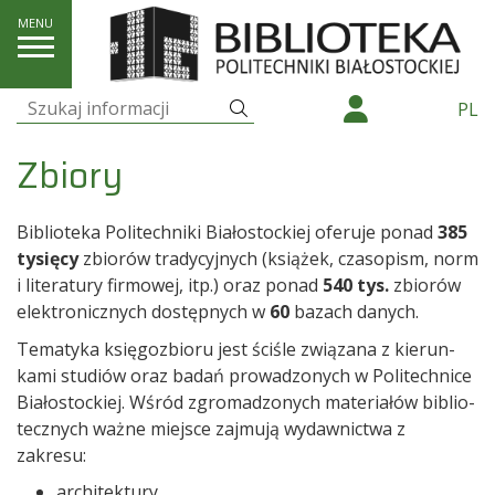
O nas
Zbiory
Szukaj
PL
Szukaj:
Zbiory
Biblio­teka Politechniki Białostockiej ofe­ruje ponad
385
tysięcy
zbio­rów tra­dy­cyj­nych (ksią­żek, cza­so­pism, norm
i lite­ra­tury fir­mo­wej, itp.) oraz ponad
540 tys.
zbio­rów
elek­tro­nicz­nych dostępnych w
60
bazach danych.
Tema­tyka księ­go­zbioru jest ści­śle zwią­zana z kie­run­
kami stu­diów oraz badań pro­wa­dzo­nych w Poli­tech­nice
Bia­ło­stoc­kiej. Wśród zgro­ma­dzo­nych mate­ria­łów biblio­
tecz­nych ważne miej­sce zaj­mują wydaw­nic­twa z
zakresu:
archi­tek­tury,