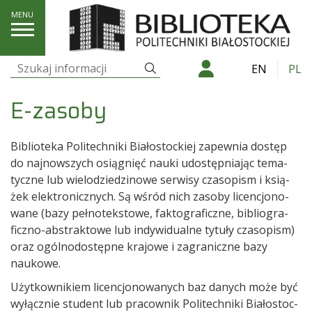
E-zasoby
Szukaj
EN
PL
Szukaj:
E-zasoby
Biblio­teka Poli­tech­niki Bia­ło­stoc­kiej zapew­nia dostęp
do naj­now­szych osią­gnięć nauki udo­stęp­nia­jąc tema­
tyczne lub wie­lo­dzie­dzi­nowe ser­wisy cza­so­pism i ksią­
żek elek­tro­nicz­nych. Są wśród nich zasoby licen­cjo­no­
wane (bazy peł­no­tek­stowe, fak­to­gra­ficzne, biblio­gra­
ficzno-abs­trak­towe lub indy­wi­du­alne tytuły cza­so­pism)
oraz ogól­no­do­stępne kra­jowe i zagra­niczne bazy
naukowe.
Użyt­kow­nikiem licen­cjo­no­wa­nych baz danych może być
wyłącz­nie stu­dent lub pra­cow­nik Poli­tech­niki Bia­ło­stoc­