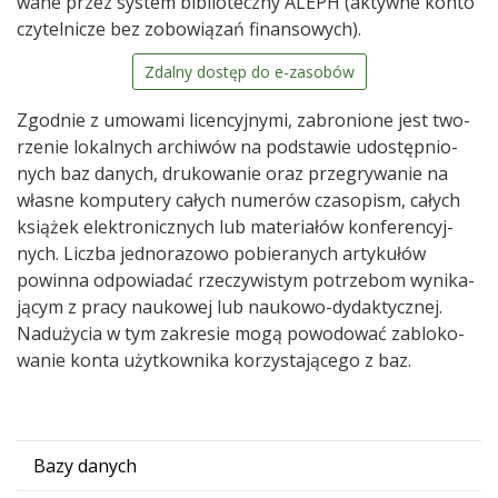
wane przez sys­tem biblio­teczny ALEPH (aktywne konto
czy­tel­ni­cze bez zobo­wią­zań finan­so­wych).
Zdalny dostęp do e-zaso­bów
Zgod­nie z umo­wami licen­cyj­nymi, zabro­nione jest two­
rze­nie lokal­nych archi­wów na pod­sta­wie udo­stęp­nio­
nych baz danych, dru­ko­wa­nie oraz prze­gry­wa­nie na
wła­sne kom­pu­tery całych nume­rów cza­so­pism, całych
ksią­żek elek­tro­nicz­nych lub mate­ria­łów kon­fe­ren­cyj­
nych. Liczba jed­no­ra­zowo pobie­ra­nych arty­ku­łów
powinna odpo­wia­dać rze­czy­wi­stym potrze­bom wyni­ka­
ją­cym z pracy nauko­wej lub naukowo-dydak­tycz­nej.
Nadu­ży­cia w tym zakre­sie mogą powo­do­wać zablo­ko­
wa­nie konta użyt­kow­nika korzy­sta­ją­cego z baz.
Bazy danych