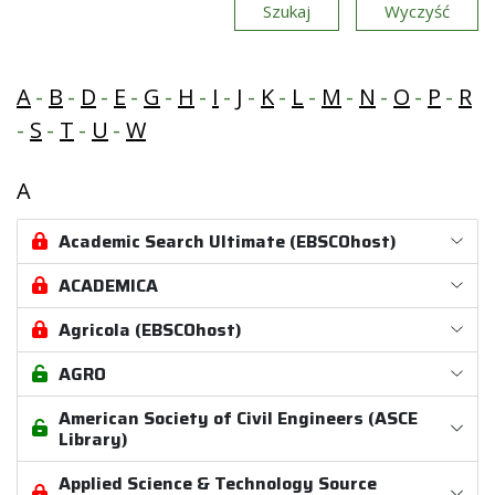
Szukaj
Wyczyść
A
B
D
E
G
H
I
J
K
L
M
N
O
P
R
S
T
U
W
A
Academic Search Ultimate (EBSCOhost)
ACADEMICA
Agricola (EBSCOhost)
AGRO
American Society of Civil Engineers (ASCE
Library)
Applied Science & Technology Source