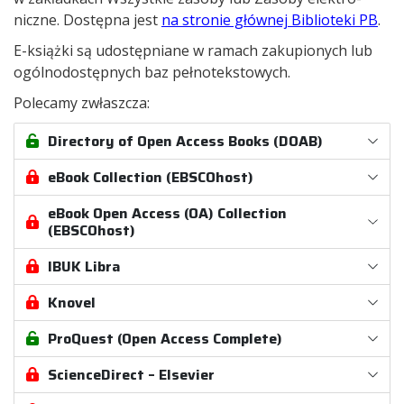
niczne. Dostępna jest
na stro­nie głów­nej Biblio­teki PB
.
E-książki są udo­stęp­niane w ramach zaku­pio­nych lub
ogól­no­do­stęp­nych baz peł­no­tek­sto­wych.
Pole­camy zwłasz­cza:
Directory of Open Access Books (DOAB)
eBook Collection (EBSCOhost)
eBook Open Access (OA) Collection
(EBSCOhost)
IBUK Libra
Knovel
ProQuest (Open Access Complete)
ScienceDirect – Elsevier