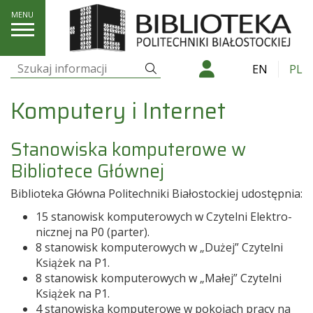
Jak korzystać
Komputery i Internet
Szukaj
EN
PL
Szukaj:
Komputery i Internet
Stanowiska komputerowe w
Bibliotece Głównej
Biblio­teka Główna Poli­tech­niki Bia­ło­stoc­kiej udostępnia:
15 sta­no­wisk kom­pu­te­ro­wych w Czy­telni Elek­tro­
nicz­nej na P0 (par­te­r).
8 sta­no­wisk kom­pu­te­ro­wych w „Dużej” Czy­telni
Ksią­żek na P1.
8 sta­no­wisk kom­pu­te­ro­wych w „Małej” Czy­telni
Ksią­żek na P1.
4 stanowiska komputerowe w pokojach pracy na