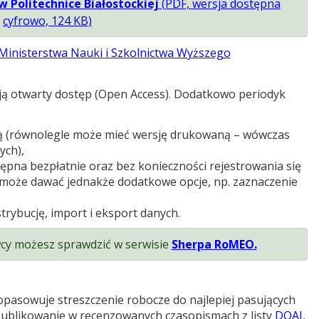
 Politechnice Białostockiej
(PDF, wersja dostępna
cyfrowo, 124 KB)
Ministerstwa Nauki i Szkolnictwa Wyższego
y mają otwarty dostęp (Open Access). Dodat­kowo perio­dyk
ną (rów­no­le­gle może mieć wer­sję dru­ko­waną – wów­czas
ych),
ępna bez­płat­nie oraz bez koniecz­no­ści reje­stro­wa­nia się
­cja może dawać jed­nakże dodat­kowe opcje, np. zazna­cze­nie
ry­bu­cję, import i eks­port danych.
wcy możesz spraw­dzić w ser­wi­sie
Sherpa RoMEO.
a­so­wuje stresz­cze­nie robo­cze do naj­le­piej pasu­ją­cych
bli­ko­wa­nie w recen­zo­wa­nych cza­so­pi­smach z listy
DOAJ
,