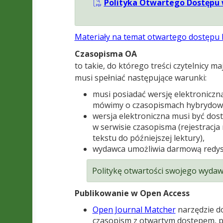
Polityka Otwartego Dostępu w
Materiały na temat otwartego dostępu 
Cza­so­pi­sma OA
to takie, do któ­rego tre­ści czy­tel­nic
musi speł­niać nastę­pu­jące warunki:
musi posia­dać wer­sję elek­tro­nicz
mówimy o cza­so­pi­smach hybry­do­w
wer­sja elek­tro­niczna musi być dost
w ser­wi­sie cza­so­pi­sma (reje­stra
tek­stu do póź­niej­szej lek­tury),
wydawca umoż­li­wia dar­mową redy­st
Poli­tykę otwar­to­ści swo­jego wyda
Publi­ko­wa­nie w Open Access
Open Jour­nal Mat­cher
narzę­dzie dop
cza­so­pism z otwar­tym dostę­pem, pu