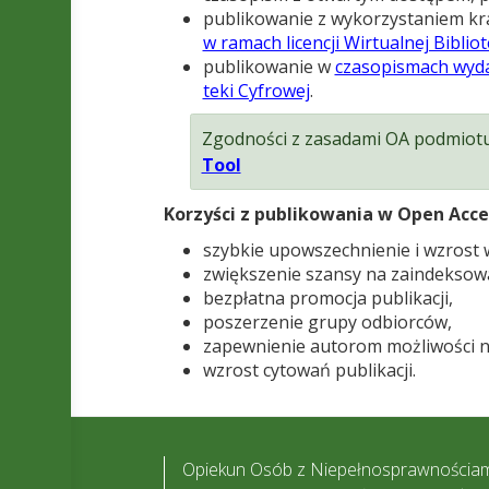
publi­ko­wa­nie z wyko­rzy­sta­niem kra­
w ramach licen­cji Wir­tu­al­nej Biblio
publi­ko­wa­nie w
cza­so­pi­smach wyd
teki Cyfro­wej
.
Zgod­no­ści z zasa­dami OA podmiotu
Tool
Korzy­ści z publi­ko­wa­nia w Open Acc
szybkie upowszechnienie i wzrost w
zwiększenie szansy na zaindekso
bezpłatna promocja publikacji,
poszerzenie grupy odbiorców,
zapewnienie autorom możliwości 
wzrost cytowań publikacji.
Opiekun Osób z Niepełnosprawnościam