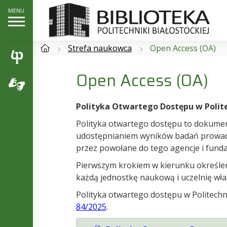
Strefa naukowca
Open Access (OA)
Open Access (OA)
Polityka Otwartego Dostępu w Polite
Polityka otwartego dostępu to dokumen
udostępnianiem wyników badań prowadz
przez powołane do tego agencje i funda
Pierwszym krokiem w kierunku określen
każdą jednostkę naukową i uczelnię włas
Polityka otwartego dostępu w Politech
84/2025
.