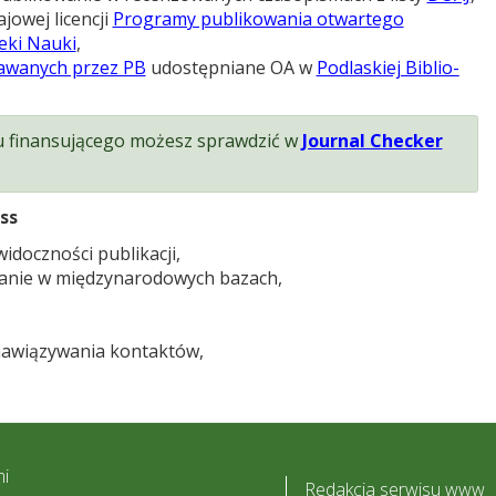
jo­wej licen­cji
Pro­gramy publi­ko­wa­nia otwar­tego
­teki Nauki
,
a­wa­nych przez PB
udo­stęp­niane OA w
Podla­skiej Biblio­
 finan­su­ją­cego możesz spraw­dzić w
Jour­nal Chec­ker
ess
idoczności publikacji,
wanie w międzynarodowych bazach,
nawiązywania kontaktów,
i
Redakcja serwisu www