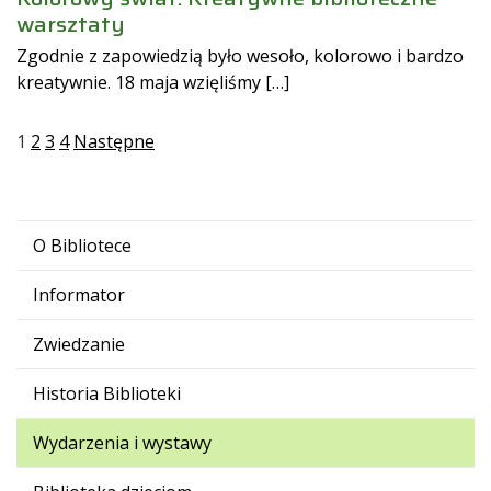
warsztaty
Zgodnie z zapowiedzią było wesoło, kolorowo i bardzo
kreatywnie. 18 maja wzięliśmy […]
Stronicowanie
1
2
3
4
Następne
wpisów
O Bibliotece
Informator
Zwiedzanie
Historia Biblioteki
Wydarzenia i wystawy