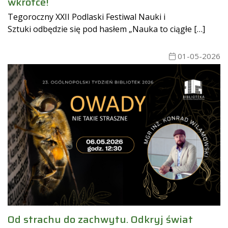
wkrótce!
Tegoroczny XXII Podlaski Festiwal Nauki i
Sztuki odbędzie się pod hasłem „Nauka to ciągłe […]
01-05-2026
Od strachu do zachwytu. Odkryj świat